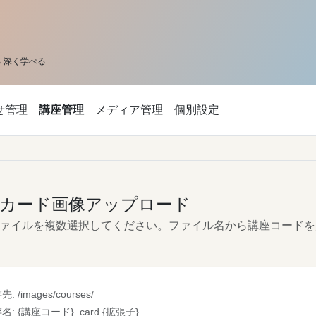
 深く学べる
せ管理
講座管理
メディア管理
個別設定
座カード画像アップロード
ァイルを複数選択してください。ファイル名から講座コードを
: /images/courses/
名: {講座コード}_card.{拡張子}