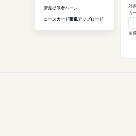
対
講座提供者ページ
カ
コースカード画像アップロード
画