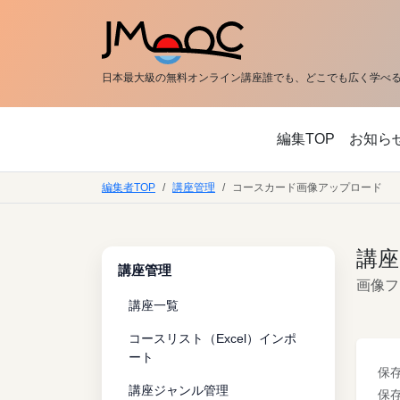
日本最大級の無料オンライン講座
誰でも、どこでも広く学べる
編集TOP
お知ら
編集者TOP
講座管理
コースカード画像アップロード
講
講座管理
画像フ
講座一覧
コースリスト（Excel）インポ
ート
保存先
講座ジャンル管理
保存