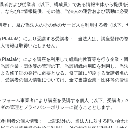
、役職者および従業者（以下、構成員）である情報主体から提供
絡、ならびに情報提供、その他、当法人の運営および活動に必
、受講者）、及び当法人のその他のサービスを利用する者（以下
（PlatJaM）により受講する受講者： 当法人は、講座登録の際に用い
個人情報は取得いたしません。
ーム（PlatJaM）による講座を利用して組織内教育等を行う企
当該企業・団体等の管理の下、当該組織内用IDを利用し、当法
による修了証の発行に必要となる、修了証に印刷する受講者名
ん。受講者の個人情報については、全て当該企業・団体等の管
プラットフォーム事業者により講座を受講する個人（以下、受講者
業者の管理とプライバシーポリシーに従うこととします。
ービスの利用者の個人情報： 上記以外の、当法人に対する問い合
ービスの目的達成のために利用し、その他の目的に利用しませ